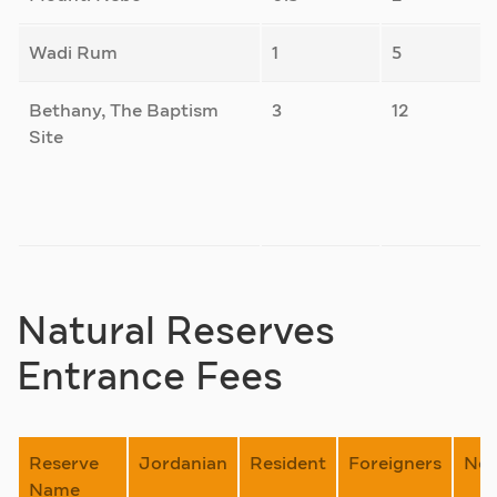
Wadi Rum
1
5
Bethany, The Baptism
3
12
Site
Natural Reserves
Entrance Fees
Reserve
Jordanian
Resident
Foreigners
Not
Name