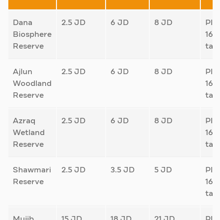
Dana
2.5 JD
6 JD
8 JD
Plu
Biosphere
16%
Reserve
tax
Ajlun
2.5 JD
6 JD
8 JD
Plu
Woodland
16%
Reserve
tax
Azraq
2.5 JD
6 JD
8 JD
Plu
Wetland
16%
Reserve
tax
Shawmari
2.5 JD
3.5 JD
5 JD
Plu
Reserve
16%
tax
Mujib
15 JD
18 JD
21 JD
Plu