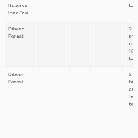
Reserve -
tax
Ibex Trail
Dibeen
2 J
Forest
sma
car 
16%
tax
Dibeen
3 J
Forest
big
car 
16%
tax