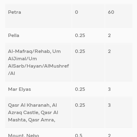
Petra
0
60
Pella
0.25
2
Al-Mafraq/Rehab, Um
0.25
2
AlJimal/Um
AlSarb/Hayan/AlMushref
/Al
Mar Elyas
0.25
3
Qasr Al Kharanah, Al
0.25
3
Azraq Castle, Qasr Al
Mashta, Qasr Amra,
Mount. Nebo
0.5
2