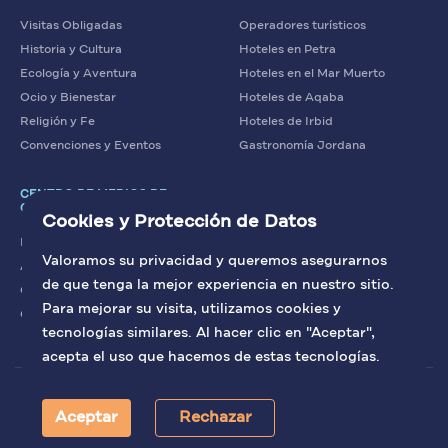
Visitas Obligadas
Operadores turísticos
Historia y Cultura
Hoteles en Petra
Ecología y Aventura
Hoteles en el Mar Muerto
Ocio y Bienestar
Hoteles de Aqaba
Religión y Fe
Hoteles de Irbid
Convenciones y Eventos
Gastronomía Jordana
CENTRO DE MEDIOS DE
COMUNICACIÓN
Cookies y Protección de Datos
Noticias
Valoramos su privacidad y queremos asegurarnos
Artículos
de que tenga la mejor experiencia en nuestro sitio.
Contacto con nosotros
Para mejorar su visita, utilizamos cookies y
Galería
tecnologías similares. Al hacer clic en "Aceptar",
acepta el uso que hacemos de estas tecnologías.
El sitio oficial de la Oficina de Turismo de Jordania. © 2026 Todos los
derechos reservados.
Aceptar
Rechazar