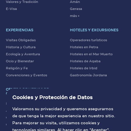
Valores y Tradición
Amán
E-Visa
Gerasa
más +
EXPERIENCIAS
HOTELES Y EXCURSIONES
Visitas Obligadas
Operadores turísticos
Historia y Cultura
Hoteles en Petra
Ecología y Aventura
Hoteles en el Mar Muerto
Ocio y Bienestar
Hoteles de Aqaba
Religión y Fe
Hoteles de Irbid
Convenciones y Eventos
Gastronomía Jordana
CENTRO DE MEDIOS DE
COMUNICACIÓN
Cookies y Protección de Datos
Noticias
Valoramos su privacidad y queremos asegurarnos
Artículos
de que tenga la mejor experiencia en nuestro sitio.
Contacto con nosotros
Para mejorar su visita, utilizamos cookies y
Galería
tecnologías similares. Al hacer clic en "Aceptar",